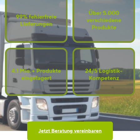
Über 5.000
99% fehlerfreie
verschiedene
Lieferungen
Produkte
4.1 Mio.+ Produkte
24/5 Logistik-
eingelagert
Kompetenz
Jetzt Beratung vereinbaren